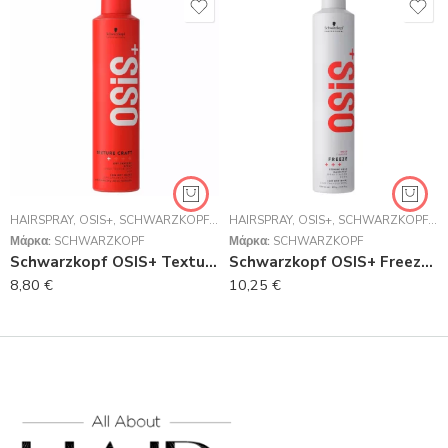
HAIRSPRAY
,
OSIS+
,
SCHWARZKOPF PROFESSIONAL
HAIRSPRAY
,
OSIS+
,
STYLING.
,
SCHWARZKOPF PROFESSIONAL
Μάρκα:
SCHWARZKOPF
Μάρκα:
SCHWARZKOPF
Schwarzkopf OSIS+ Texture Craft 300ml
Schwarzkopf OSIS+ Freeze 2 Strong Hold Hairspray 500ml
8,80
€
10,25
€