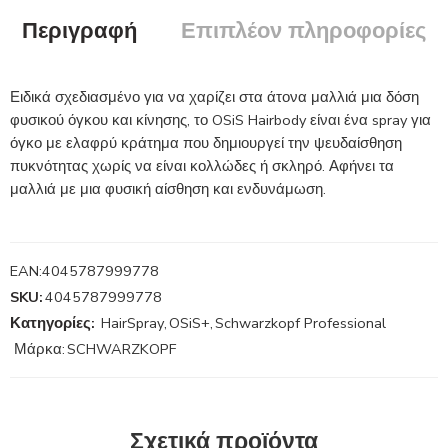
Περιγραφή
Επιπλέον πληροφορίες
Ειδικά σχεδιασμένο για να χαρίζει στα άτονα μαλλιά μια δόση
φυσικού όγκου και κίνησης, το OSiS Hairbody είναι ένα spray για
όγκο με ελαφρύ κράτημα που δημιουργεί την ψευδαίσθηση
πυκνότητας χωρίς να είναι κολλώδες ή σκληρό. Αφήνει τα
μαλλιά με μια φυσική αίσθηση και ενδυνάμωση.
EAN:
4045787999778
SKU:
4045787999778
Κατηγορίες:
HairSpray
,
OSiS+
,
Schwarzkopf Professional
Μάρκα:
SCHWARZKOPF
Σχετικά προϊόντα