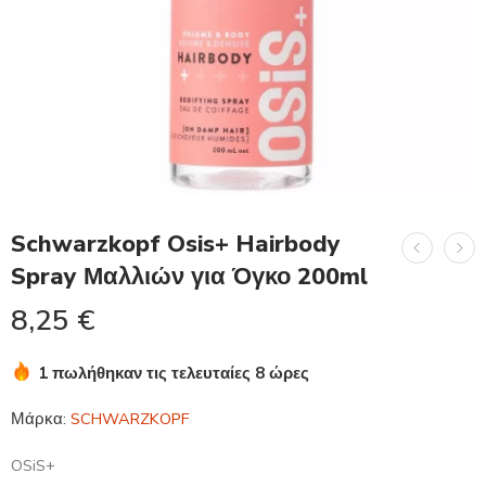
Schwarzkopf Osis+ Hairbody
Spray Μαλλιών για Όγκο 200ml
8,25
€
1 πωλήθηκαν τις τελευταίες 8 ώρες
Βιασύνη! Πάνω από 19 άτομα το έχουν στο καλάθι τους
Μάρκα:
SCHWARZKOPF
OSiS+