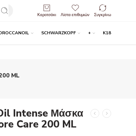
Είσοδος / Εγγραφή
Καροτσάκι
Λίστα επιθυμιών
Συγκρίνω
OROCCANOIL
SCHWARZKOPF
+
K18
 200 ML
il Intense Μάσκα
ore Care 200 ML