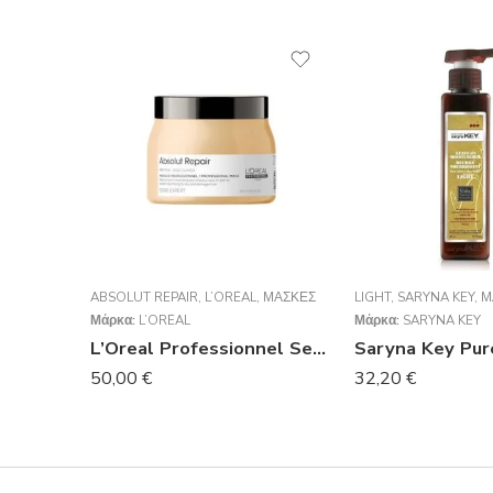
ABSOLUT REPAIR
,
L’ORÉAL
,
ΜΆΣΚΕΣ
LIGHT
,
SARYNA KEY
,
Μ
Μάρκα:
L’ORÉAL
Μάρκα:
SARYNA KEY
L’Oreal Professionnel Serie Expert Absolut Repair Masque 500ml
50,00
€
32,20
€