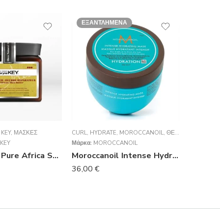
ΕΞΑΝΤΛΗΜΈΝΑ
 KEY
,
ΜΆΣΚΕΣ
CURL
,
HYDRATE
,
MOROCCANOIL
,
ΘΕΡΑΠΕΊΕΣ
CURL EXP
,
ΘΕΡΑ
KEY
Μάρκα:
MOROCCANOIL
Μάρκα:
L’
Saryna Key Pure Africa Shea Damage Repair Butter 500ml
Moroccanoil Intense Hydrating Mask 250ml
36,00
€
27,00
€