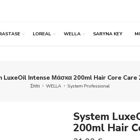
RASTASE
LOREAL
WELLA
SARYNA KEY
M
 LuxeOil Intense Μάσκα 200ml Hair Core Care
Σπίτι
WELLA
System Professional
System LuxeO
200ml Hair C