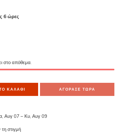
ες 6 ώρες
α το έχουν στο καλάθι τους
ει στο απόθεμα.
ΤΟ ΚΑΛΆΘΙ
ΑΓΟΡΑΣΕ ΤΩΡΑ
α, Αυγ 07 – Κυ, Αυγ 09
 τη στιγμή