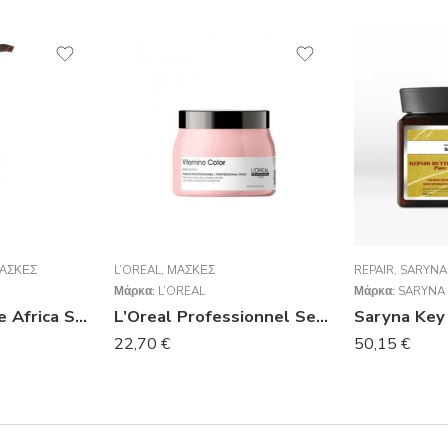
ΆΣΚΕΣ
L’ORÉAL
,
ΜΆΣΚΕΣ
REPAIR
,
SARYNA
Μάρκα:
L’ORÉAL
Μάρκα:
SARYNA 
Saryna Key Pure Africa Shea Damage Repair Light Cream 300ml
L’Oreal Professionnel Serie Expert Vitamino Color Masque 500ml
22,70
€
50,15
€