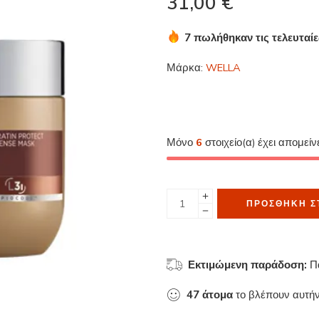
31,00
€
7 πωλήθηκαν τις τελευταί
Βιασύνη! Πάνω από 8 άτομ
Μάρκα:
WELLA
Μόνο
6
στοιχείο(α) έχει απομείν
ΠΡΟΣΘΉΚΗ Σ
Εκτιμώμενη παράδοση:
Π
47
άτομα
το βλέπουν αυτήν