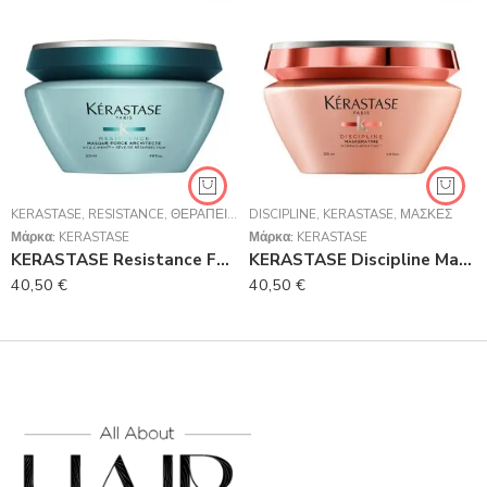
KERASTASE
,
RESISTANCE
,
ΘΕΡΑΠΕΊΕΣ
,
DISCIPLINE
ΜΆΣΚΕΣ
,
KERASTASE
,
ΜΆΣΚΕΣ
Μάρκα:
KERASTASE
Μάρκα:
KERASTASE
KERASTASE Resistance Force Architecte Masque Force Architecte Μάσκα Επανόρθωσης Μαλλιών 200ml
KERASTASE Discipline Maskeratine Μάσκα Για Ατίθασα Μαλλιά 200ml
40,50
€
40,50
€