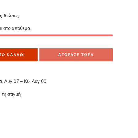
ες 6 ώρες
α το έχουν στο καλάθι τους
ει στο απόθεμα.
ΤΟ ΚΑΛΆΘΙ
ΑΓΟΡΑΣΕ ΤΩΡΑ
α, Αυγ 07 – Κυ, Αυγ 09
 τη στιγμή