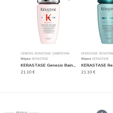
GENESIS
,
KERASTASE
,
ΣΑΜΠΟΥΆΝ
KERASTASE
,
RESISTA
Μάρκα:
KERASTASE
Μάρκα:
KERASTASE
KERASTASE Genesis Bain Nutri Fortifiant Σαμπουάν Κατά Της Τριχόπτωσης Για Ξηρά/Χονδρά Μαλλιά 250ml
21,10
€
21,10
€