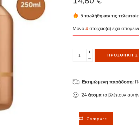
14,80
€
5 πωλήθηκαν τις τελευταί
Βιασύνη! Πάνω από 1 άτομ
Μόνο
4
στοιχείο(α) έχει απομείν
ΠΡΟΣΘΉΚΗ Σ
Εκτιμώμενη παράδοση:
Π
24
άτομα
το βλέπουν αυτήν
Compare