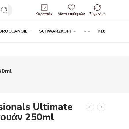
Είσοδος / Εγγραφή
Καροτσάκι
Λίστα επιθυμιών
Συγκρίνω
OROCCANOIL
SCHWARZKOPF
+
K18
50ml
sionals Ultimate
ουάν 250ml