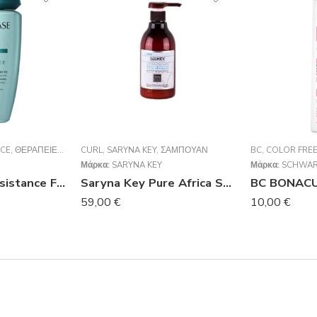
NCE
,
ΘΕΡΑΠΕΊΕΣ
,
ΣΑΜΠΟΥΆΝ
CURL
,
SARYNA KEY
,
ΣΑΜΠΟΥΆΝ
BC
,
COLOR FRE
Μάρκα:
SARYNA KEY
Μάρκα:
SCHWAR
KERASTASE Resistance Force Architecte Bain Force Architecte Σαμπουάν Αναδόμησης Μαλλιών 250ml
Saryna Key Pure Africa Shea Curl Control Shampoo 1000ml
59,00
€
10,00
€