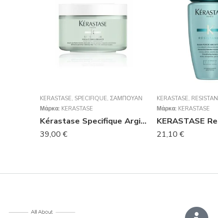
KERASTASE
,
SPECIFIQUE
,
ΣΑΜΠΟΥΆΝ
KERASTASE
,
RESISTA
Μάρκα:
KERASTASE
Μάρκα:
KERASTASE
Kérastase Specifique Argile Equilibrante Cleansing Hair Clay 250ml
39,00
€
21,10
€