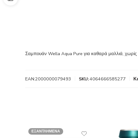
Σαμπουάν Wella Aqua Pure για καθαρά μαλλιά, χωρίς
EAN:
2000000079493
SKU:
4064666585277
Κ
ΕΞΑΝΤΛΗΜΈΝΑ