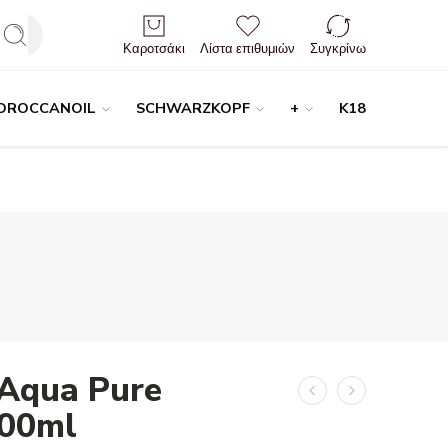
Είσοδος / Εγγραφή
Καροτσάκι
Λίστα επιθυμιών
Συγκρίνω
OROCCANOIL
SCHWARZKOPF
+
K18
 Aqua Pure
00ml