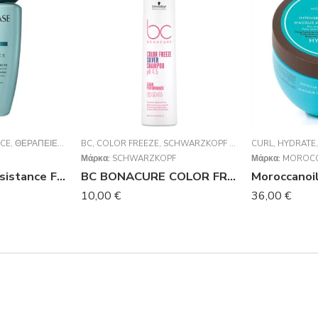
NCE
,
ΘΕΡΑΠΕΊΕΣ
,
ΣΑΜΠΟΥΆΝ
BC
,
COLOR FREEZE
,
SCHWARZKOPF PROFESSIONAL
CURL
,
HYDRATE
,
ΣΑΜ
Μάρκα:
SCHWARZKOPF
Μάρκα:
MOROCC
KERASTASE Resistance Force Architecte Bain Force Architecte Σαμπουάν Αναδόμησης Μαλλιών 250ml
BC BONACURE COLOR FREEZE SILVER SHAMPOO 250 ml
10,00
€
36,00
€