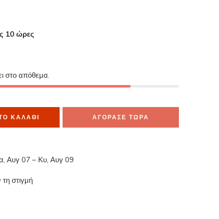
ες 10 ώρες
α το έχουν στο καλάθι τους
ει στο απόθεμα.
ΤΟ ΚΑΛΆΘΙ
ΑΓΟΡΑΣΕ ΤΩΡΑ
α, Αυγ 07 – Κυ, Αυγ 09
 τη στιγμή