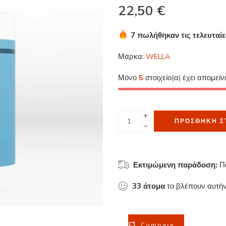
22,50
€
7 πωλήθηκαν τις τελευταί
Βιασύνη! Πάνω από 7 άτομ
Μάρκα:
WELLA
Μόνο
5
στοιχείο(α) έχει απομείν
ΠΡΟΣΘΉΚΗ Σ
Εκτιμώμενη παράδοση:
Π
33
άτομα
το βλέπουν αυτήν
Compare