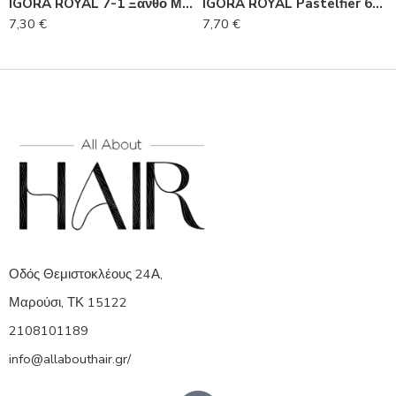
IGORA ROYAL 7-1 Ξανθό Μεσαίο Σαντρέ 60 ml
IGORA ROYAL Pastelfier 60 ml
7,30
€
7,70
€
Οδός Θεμιστοκλέους 24Α,
Μαρούσι, ΤΚ 15122
2108101189
info@allabouthair.gr/