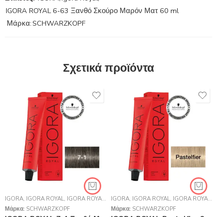
IGORA ROYAL 6-63 Ξανθό Σκούρο Μαρόν Ματ 60 ml
Μάρκα:
SCHWARZKOPF
Σχετικά προϊόντα
IGORA
,
IGORA ROYAL
,
IGORA ROYAL
,
SCHWARZKOPF PROFESSIONAL
IGORA
,
IGORA ROYAL
,
IGORA ROYAL
,
Μάρκα:
SCHWARZKOPF
Μάρκα:
SCHWARZKOPF