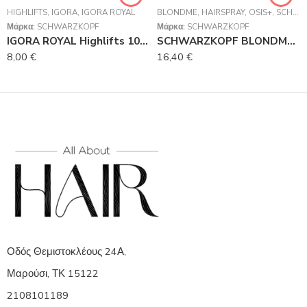
HIGHLIFTS
,
IGORA
,
IGORA ROYAL
BLONDME
,
HAIRSPRAY
,
OSIS+
,
SCHWARZKOPF
Μάρκα:
SCHWARZKOPF
Μάρκα:
SCHWARZKOPF
IGORA ROYAL Highlifts 10-46 Κατάξανθο Μπεζ Μαρόν 60 ml
SCHWARZKOPF BLONDME Bond Repair Purple Mask 200ml
8,00
€
16,40
€
Οδός Θεμιστοκλέους 24Α,
Μαρούσι, ΤΚ 15122
2108101189