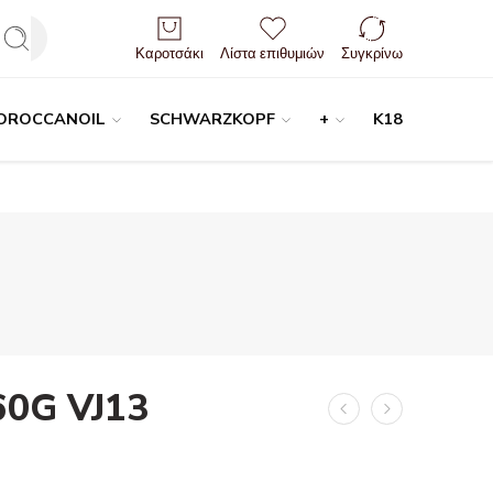
Είσοδος / Εγγραφή
Καροτσάκι
Λίστα επιθυμιών
Συγκρίνω
OROCCANOIL
SCHWARZKOPF
+
K18
60G VJ13