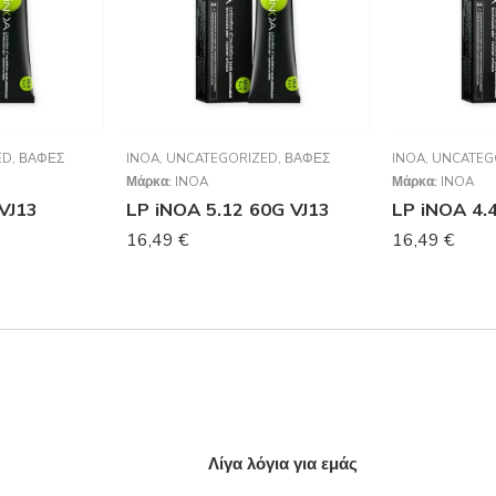
ED
,
ΒΑΦΈΣ
INOA
,
UNCATEGORIZED
,
ΒΑΦΈΣ
INOA
,
UNCATEG
Μάρκα:
INOA
Μάρκα:
INOA
VJ13
LP iNOA 5.12 60G VJ13
LP iNOA 4.
16,49
€
16,49
€
Λίγα λόγια για εμάς