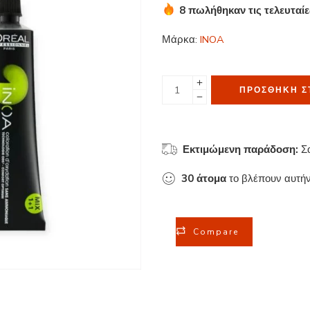
8 πωλήθηκαν τις τελευταί
Βιασύνη! Πάνω από 18 άτο
Μάρκα:
INOA
ΠΡΟΣΘΉΚΗ Σ
Εκτιμώμενη παράδοση:
Σ
30
άτομα
το βλέπουν αυτήν
Compare