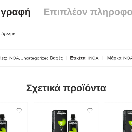
ιγραφή
Επιπλέον πληροφο
το άρωμα
ίες:
INOA
,
Uncategorized
,
Βαφές
Ετικέτα:
INOA
Μάρκα:
INO
Σχετικά προϊόντα