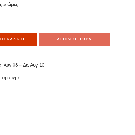
ες 5 ώρες
μα το έχουν στο καλάθι τους
ΤΟ ΚΑΛΆΘΙ
ΑΓΟΡΑΣΕ ΤΩΡΑ
α, Αυγ 08 – Δε, Αυγ 10
 τη στιγμή