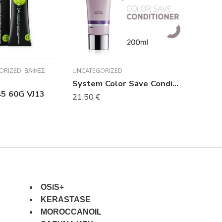
ORIZED
,
ΒΑΦΈΣ
UNCATEGORIZED
INOA
,
UNC
Μάρκα:
IN
System Color Save Conditioner 200ml
45 60G VJ13
LP iNOA
21,50
€
16,49
€
OSiS+
KERASTASE
MOROCCANOIL