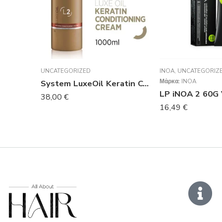
UNCATEGORIZED
INOA
,
UNCATEGORIZ
Μάρκα:
INOA
System LuxeOil Keratin Conditioner 1000ml
LP iNOA 2 60G 
38,00
€
16,49
€