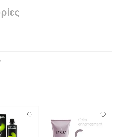
ρίες
A