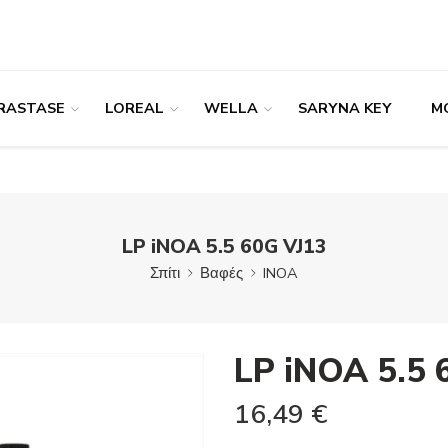
RASTASE
LOREAL
WELLA
SARYNA KEY
M
LP iNOA 5.5 60G VJ13
Σπίτι
Βαφές
INOA
LP iNOA 5.5 
16,49
€