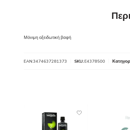
Περ
Μόνιμη οξειδωτική βαφή
EAN:
3474637281373
SKU:
E4378500
Κατηγορ