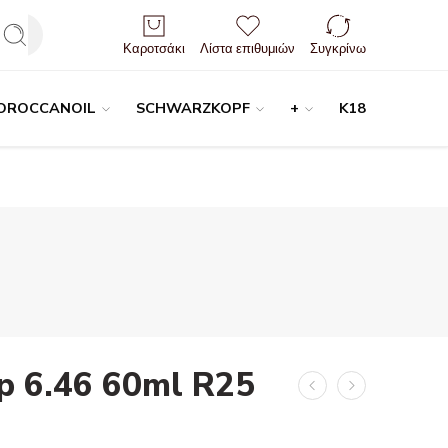
Είσοδος / Εγγραφή
Καροτσάκι
Λίστα επιθυμιών
Συγκρίνω
OROCCANOIL
SCHWARZKOPF
+
K18
op 6.46 60ml R25