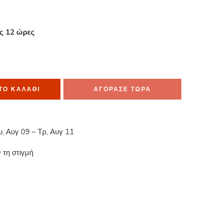
ες 12 ώρες
μα το έχουν στο καλάθι τους
ΤΟ ΚΑΛΆΘΙ
ΑΓΟΡΑΣΕ ΤΩΡΑ
υ, Αυγ 09 – Τρ, Αυγ 11
 τη στιγμή