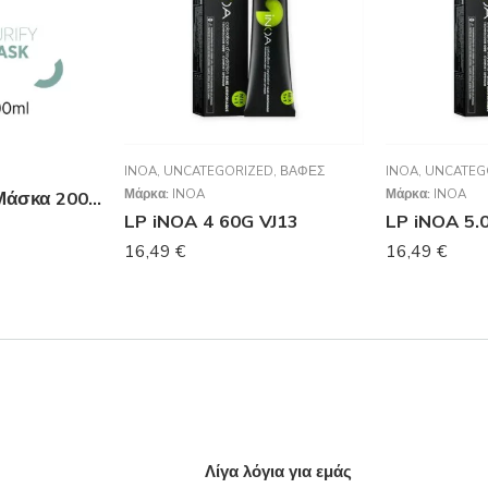
INOA
,
UNCATEGORIZED
,
ΒΑΦΈΣ
INOA
,
UNCATEG
Μάρκα:
INOA
Μάρκα:
INOA
System Purify Μάσκα 200ml
LP iNOA 4 60G VJ13
LP iNOA 5.
16,49
€
16,49
€
Λίγα λόγια για εμάς