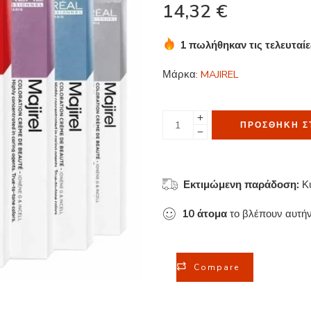
14,32
€
1 πωλήθηκαν τις τελευταί
Βιασύνη! Πάνω από 10 άτο
Μάρκα:
MAJIREL
ΠΡΟΣΘΉΚΗ Σ
Εκτιμώμενη παράδοση:
Κ
10
άτομα
το βλέπουν αυτήν
Compare