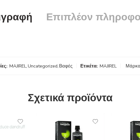
ιγραφή
Επιπλέον πληροφο
ίες:
MAJIREL
,
Uncategorized
,
Βαφές
Ετικέτα:
MAJIREL
Μάρκα
Σχετικά προϊόντα