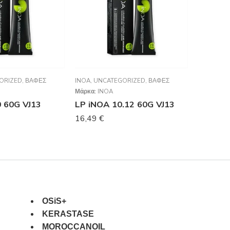
ORIZED
,
ΒΑΦΈΣ
INOA
,
UNCATEGORIZED
,
ΒΑΦΈΣ
INOA
,
UNC
Μάρκα:
INOA
Μάρκα:
IN
0 60G VJ13
LP iNOA 10.12 60G VJ13
LP iNOA
16,49
€
16,49
€
OSiS+
KERASTASE
MOROCCANOIL