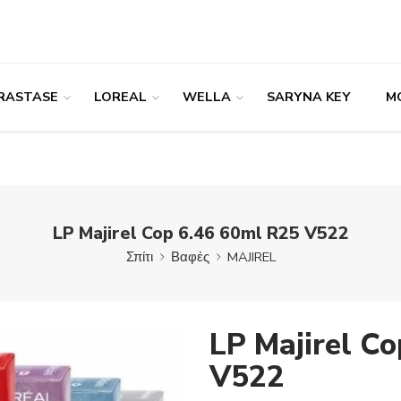
RASTASE
LOREAL
WELLA
SARYNA KEY
M
LP Majirel Cop 6.46 60ml R25 V522
Σπίτι
Βαφές
MAJIREL
LP Majirel C
V522