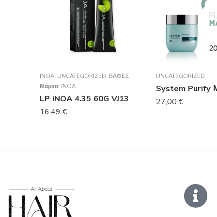
INOA
,
UNCATEGORIZED
,
ΒΑΦΈΣ
UNCATEGORIZED
Μάρκα:
INOA
LP iNOA 4.35 60G VJ13
27,00
€
16,49
€