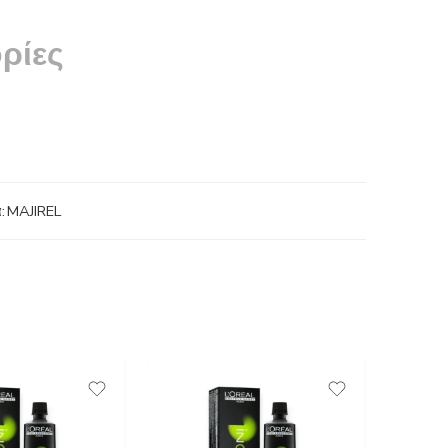
ρίες
:
MAJIREL