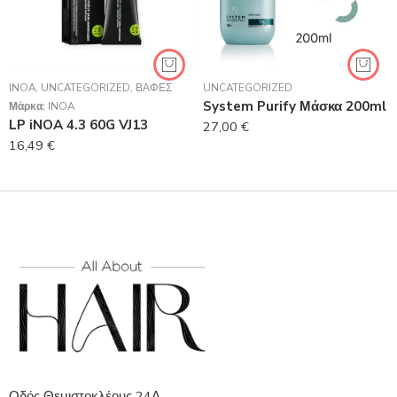
INOA
,
UNCATEGORIZED
,
ΒΑΦΈΣ
UNCATEGORIZED
System Purify Μάσκα 200ml
Μάρκα:
INOA
LP iNOA 4.3 60G VJ13
27,00
€
16,49
€
Οδός Θεμιστοκλέους 24Α,