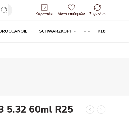
Είσοδος / Εγγραφή
Καροτσάκι
Λίστα επιθυμιών
Συγκρίνω
OROCCANOIL
SCHWARZKOPF
+
K18
B 5.32 60ml R25