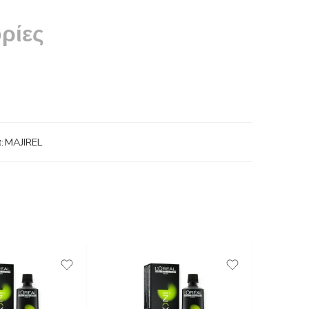
ρίες
:
MAJIREL