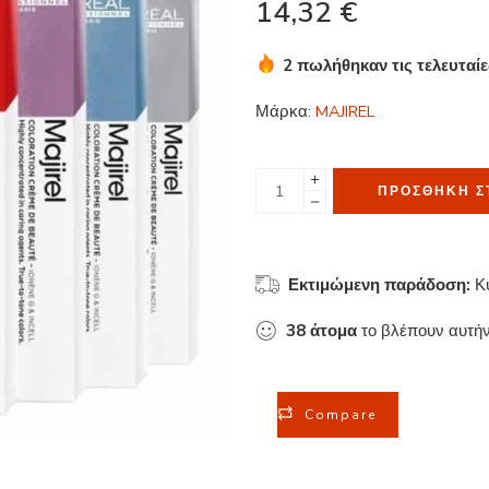
14,32
€
2 πωλήθηκαν τις τελευταί
Βιασύνη! Πάνω από 4 άτομ
Μάρκα:
MAJIREL
ΠΡΟΣΘΉΚΗ Σ
Εκτιμώμενη παράδοση:
Κ
38
άτομα
το βλέπουν αυτήν
Compare