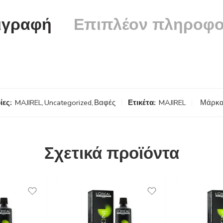
ιγραφή
Επιπλέον πληροφο
ίες:
MAJIREL
,
Uncategorized
,
Βαφές
Ετικέτα:
MAJIREL
Μάρκα
Σχετικά προϊόντα