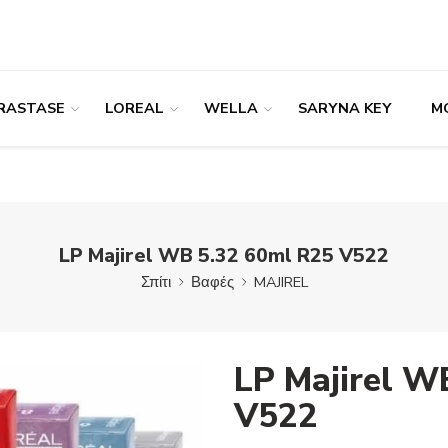
RASTASE
LOREAL
WELLA
SARYNA KEY
M
LP Majirel WB 5.32 60ml R25 V522
Σπίτι
Βαφές
MAJIREL
LP Majirel W
V522