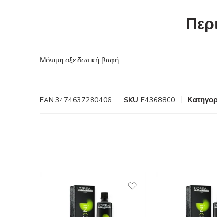
Περ
Μόνιμη οξειδωτική βαφή
EAN:
3474637280406
SKU:
E4368800
Κατηγορ