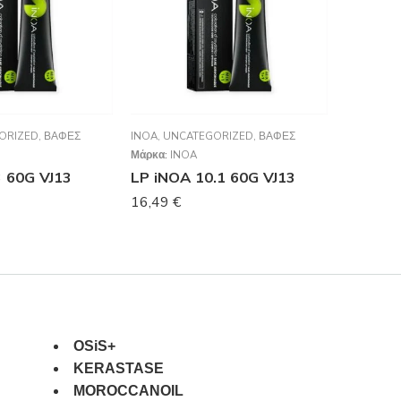
ORIZED
,
ΒΑΦΈΣ
INOA
,
UNCATEGORIZED
,
ΒΑΦΈΣ
INOA
,
UNC
Μάρκα:
INOA
Μάρκα:
IN
3 60G VJ13
LP iNOA 10.1 60G VJ13
LP iNOA
16,49
€
16,49
€
OSiS+
KERASTASE
MOROCCANOIL