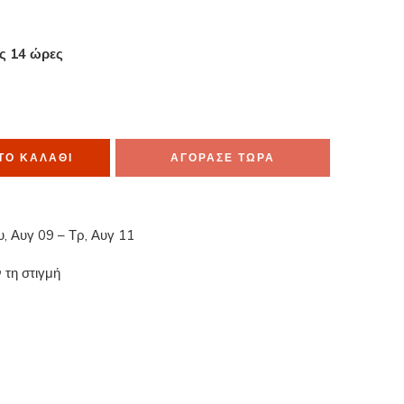
ες 14 ώρες
α το έχουν στο καλάθι τους
ΤΟ ΚΑΛΆΘΙ
ΑΓΟΡΑΣΕ ΤΩΡΑ
υ, Αυγ 09 – Τρ, Αυγ 11
 τη στιγμή