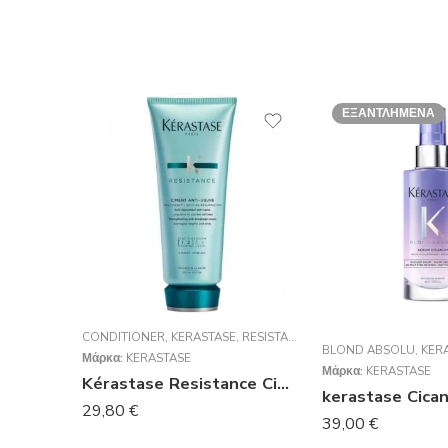
ΕΞΑΝΤΛΗΜΈΝΑ
CONDITIONER
,
KERASTASE
,
RESISTANCE
,
ΘΕΡΑΠΕΊΕΣ
,
ΟΡΌΣ
BLOND ABSOLU
,
KER
Μάρκα:
KERASTASE
Μάρκα:
KERASTASE
Kérastase Resistance Ciment Anti-Usure 200ml
29,80
€
39,00
€