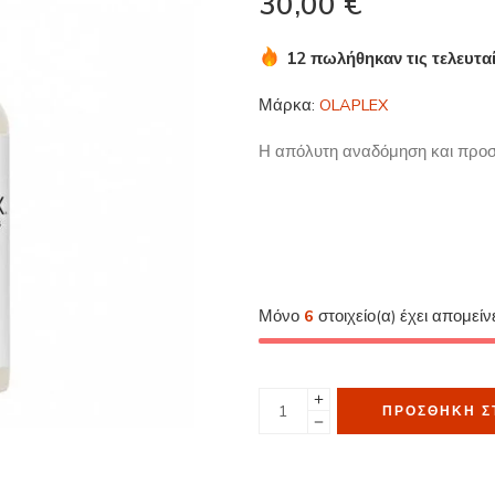
30,00
€
12 πωλήθηκαν τις τελευτα
Βιασύνη! Πάνω από 16 άτο
Μάρκα:
OLAPLEX
Η απόλυτη αναδόμηση και προστ
Μόνο
6
στοιχείο(α) έχει απομείν
ΠΡΟΣΘΉΚΗ Σ