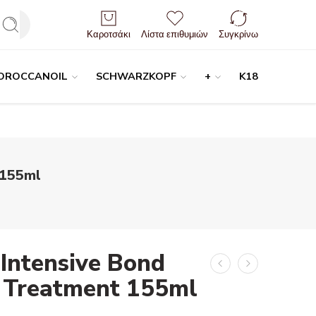
Είσοδος / Εγγραφή
Καροτσάκι
Λίστα επιθυμιών
Συγκρίνω
OROCCANOIL
SCHWARZKOPF
+
K18
 155ml
 Intensive Bond
r Treatment 155ml