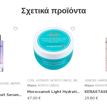
Σχετικά προϊόντα
CURL
,
HYDRATE
,
MOROCCANOIL
,
ΘΕΡΑΠΕΊΕΣ
GENESIS
,
ΜΆΣΚΕΣ
,
HAIRS
ASTASE
,
ΘΕΡΑΠΕΊΕΣ
,
ΟΡΌΣ
Μάρκα:
MOROCCANOIL
Μάρκα:
KERAST
Moroccanoil Light Hydrating Mask 250ml
kerastase Cicanuit Serum Ορός Μαλλιών 90ml
47,00
€
29,80
€