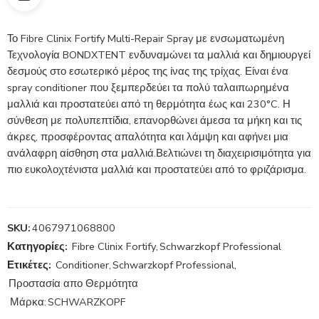
Το Fibre Clinix Fortify Multi-Repair Spray με ενσωματωμένη
Τεχνολογία BONDXTENT ενδυναμώνει τα μαλλιά και δημιουργεί
δεσμούς στο εσωτερικό μέρος της ίνας της τρίχας. Είναι ένα
spray conditioner που ξεμπερδεύει τα πολύ ταλαιπωρημένα
μαλλιά και προστατεύει από τη θερμότητα έως και 230°C. Η
σύνθεση με πολυπεπτίδια, επανορθώνει άμεσα τα μήκη και τις
άκρες, προσφέροντας απαλότητα και λάμψη και αφήνει μια
ανάλαφρη αίσθηση στα μαλλιά.Βελτιώνει τη διαχειρισιμότητα για
πιο ευκολοχτένιστα μαλλιά και προστατεύει από το φριζάρισμα.
SKU:
4067971068800
Κατηγορίες:
Fibre Clinix Fortify
,
Schwarzkopf Professional
Ετικέτες:
Conditioner
,
Schwarzkopf Professional
,
Προστασία απο Θερμότητα
Μάρκα:
SCHWARZKOPF