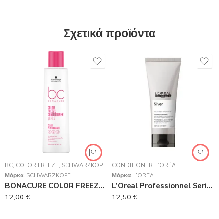
Σχετικά προϊόντα
BC
,
COLOR FREEZE
,
SCHWARZKOPF PROFESSIONAL
CONDITIONER
,
,
ΚΡΈΜΕΣ
L’ORÉAL
Μάρκα:
SCHWARZKOPF
Μάρκα:
L’ORÉAL
BONACURE COLOR FREEZE CONDITIONER 200 ml
L’Oreal Professionnel Serie Expert Silver Conditioner 200ml
12,00
€
12,50
€