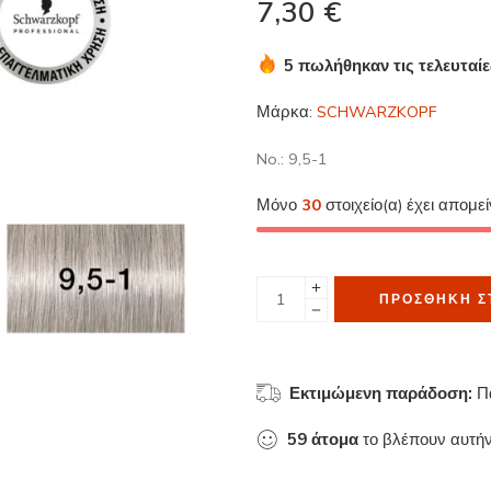
7,30
€
5 πωλήθηκαν τις τελευταί
Βιασύνη! Πάνω από 6 άτομ
Μάρκα:
SCHWARZKOPF
No.: 9,5-1
Μόνο
30
στοιχείο(α) έχει απομε
ΠΡΟΣΘΉΚΗ Σ
Εκτιμώμενη παράδοση:
Π
59
άτομα
το βλέπουν αυτήν