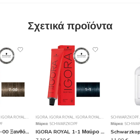
Σχετικά προϊόντα
ONAL
,
IGORA ROYAL
,
SCHWARZKOPF PROFESSIONAL
IGORA
,
IGORA ROYAL
,
IGORA ROYAL
,
SCHWARZKOPF PROF
SCHWARZKOPF
F
Μάρκα:
SCHWARZKOPF
Μάρκα:
SCHWAR
IGORA ROYAL 7-00 Ξανθό Μεσαίο Έντονο Φυσικό 60 ml
IGORA ROYAL 1-1 Μαύρο Μπλε 60 ml