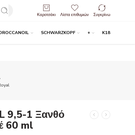
Είσοδος / Εγγραφή
Καροτσάκι
Λίστα επιθυμιών
Συγκρίνω
OROCCANOIL
SCHWARZKOPF
+
K18
l
Royal
 9,5-1 Ξανθό
έ 60 ml