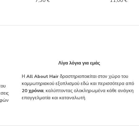
7,30
€
11,00
€
Λίγα λόγια για εμάς
Η
All About Hair
δραστηριοποιείται στον χώρο του
κομμωτηριακού εξοπλισμού εδώ και περισσότερα από
του
20 χρόνια
, καλύπτοντας ολοκληρωμένα κάθε ανάγκη
σεις
επαγγελματία και καταναλωτή.
ροφών