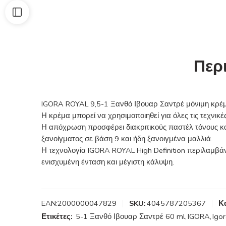
Περ
IGORA ROYAL 9,5-1 Ξανθό Ιβουαρ Σαντρέ μόνιμη κρέ
Η κρέμα μπορεί να χρησιμοποιηθεί για όλες τις τεχνικέ
Η απόχρωση προσφέρει διακριτικούς παστέλ τόνους κα
ξανοίγματος σε βάση 9 και ήδη ξανοιγμένα μαλλιά.
Η τεχνολογία IGORA ROYAL High Definition περιλαμβά
ενισχυμένη ένταση και μέγιστη κάλυψη.
EAN:
2000000047829
SKU:
4045787205367
Κ
Ετικέτες:
5-1 Ξανθό Ιβουαρ Σαντρέ 60 ml
,
IGORA
,
Igo