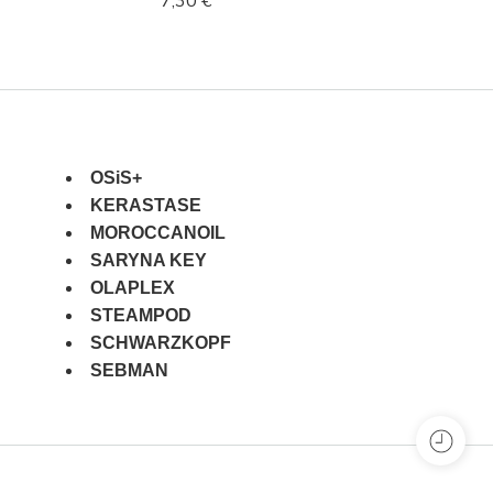
7,30
€
7,30
€
OSiS+
KERASTASE
MOROCCANOIL
SARYNA KEY
OLAPLEX
STEAMPOD
SCHWARZKOPF
SEBMAN