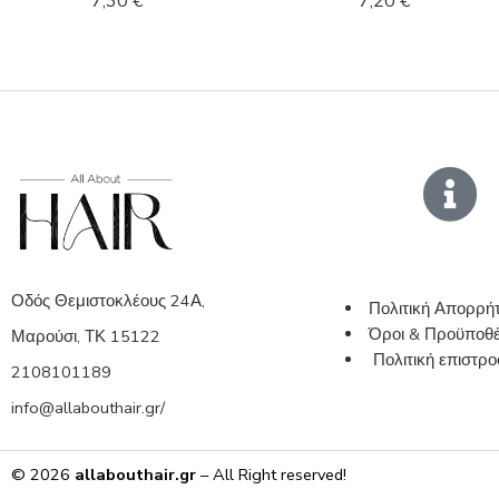
7,30
€
7,20
€
Οδός Θεμιστοκλέους 24Α,
Πολιτική Απορρή
Όροι & Προϋποθέ
Μαρούσι, ΤΚ 15122
Πολιτική επιστ
2108101189
info@allabouthair.gr/
© 2026
allabouthair.gr
– All Right reserved!