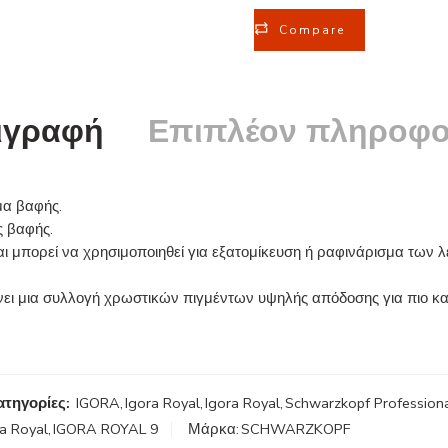
Compare
ιγραφή
Επιπλέον πληροφο
μα βαφής.
ς βαφής.
ι μπορεί να χρησιμοποιηθεί για εξατομίκευση ή ραφινάρισμα των 
νει μια συλλογή χρωστικών πιγμέντων υψηλής απόδοσης για πιο κ
ατηγορίες:
IGORA
,
Igora Royal
,
Igora Royal
,
Schwarzkopf Profession
ra Royal
,
IGORA ROYAL 9
Μάρκα:
SCHWARZKOPF