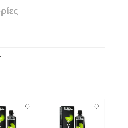
ρίες
A