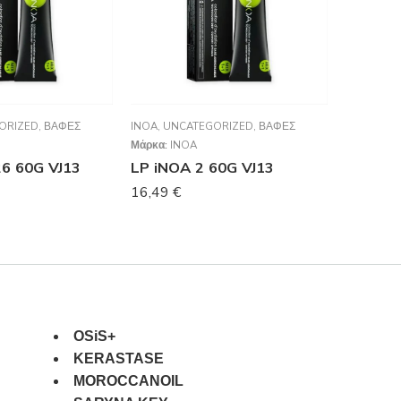
ORIZED
,
ΒΑΦΈΣ
INOA
,
UNCATEGORIZED
,
ΒΑΦΈΣ
INOA
,
UNC
Μάρκα:
INOA
Μάρκα:
IN
26 60G VJ13
LP iNOA 2 60G VJ13
LP iNOA
16,49
€
16,49
€
OSiS+
KERASTASE
MOROCCANOIL