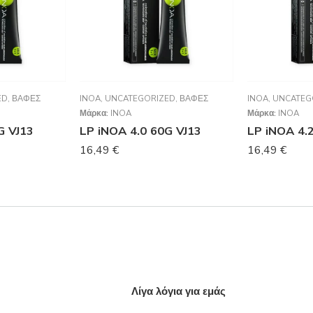
ED
,
ΒΑΦΈΣ
INOA
,
UNCATEGORIZED
,
ΒΑΦΈΣ
INOA
,
UNCATEG
Μάρκα:
INOA
Μάρκα:
INOA
G VJ13
LP iNOA 4.0 60G VJ13
LP iNOA 4.
16,49
€
16,49
€
Λίγα λόγια για εμάς