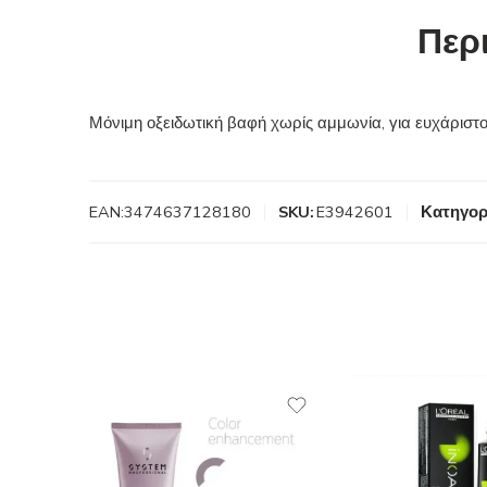
Περ
Μόνιμη οξειδωτική βαφή χωρίς αμμωνία, για ευχάρισ
EAN:
3474637128180
SKU:
E3942601
Κατηγορ