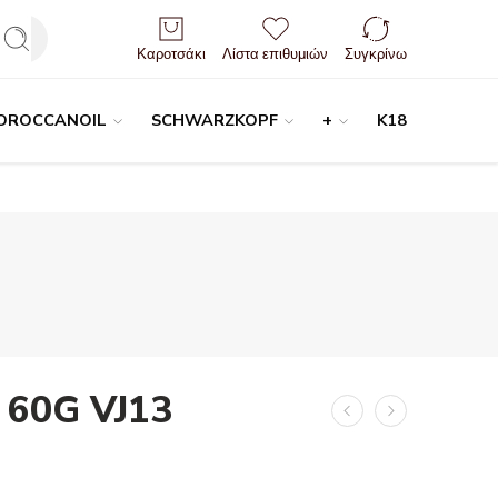
Είσοδος / Εγγραφή
Καροτσάκι
Λίστα επιθυμιών
Συγκρίνω
OROCCANOIL
SCHWARZKOPF
+
K18
 60G VJ13