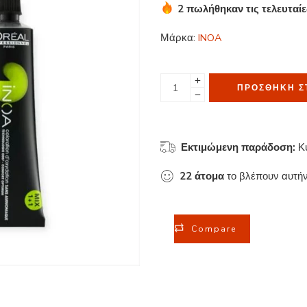
2 πωλήθηκαν τις τελευταί
Βιασύνη! Πάνω από 5 άτομ
Μάρκα:
INOA
ΠΡΟΣΘΉΚΗ Σ
Εκτιμώμενη παράδοση:
Κ
22
άτομα
το βλέπουν αυτήν
Compare