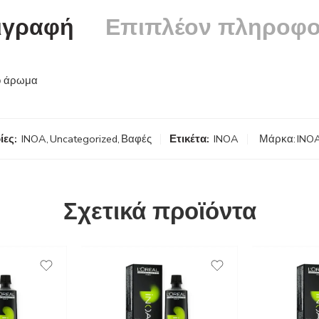
ιγραφή
Επιπλέον πληροφο
το άρωμα
ίες:
INOA
,
Uncategorized
,
Βαφές
Ετικέτα:
INOA
Μάρκα:
INO
Σχετικά προϊόντα