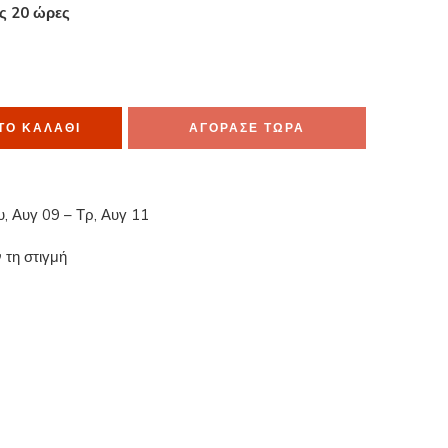
ες 20 ώρες
α το έχουν στο καλάθι τους
ΤΟ ΚΑΛΆΘΙ
ΑΓΟΡΑΣΕ ΤΩΡΑ
υ, Αυγ 09 – Τρ, Αυγ 11
 τη στιγμή