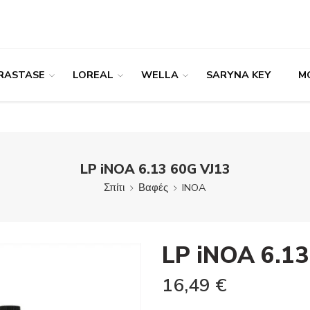
RASTASE
LOREAL
WELLA
SARYNA KEY
M
LP iNOA 6.13 60G VJ13
Σπίτι
Βαφές
INOA
LP iNOA 6.13
16,49
€