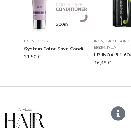
UNCATEGORIZED
INOA
,
UNCATEGORIZ
Μάρκα:
INOA
System Color Save Conditioner 200ml
LP iNOA 5.1 60
21,50
€
16,49
€