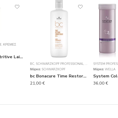
E
,
ΚΡΈΜΕΣ
KERASTASE nutritive Lait Vital Conditioner 200ml
BC
,
SCHWARZKOPF PROFESSIONAL
,
TIME RESTORE
SYSTEM PROFES
,
ΚΡΈΜ
Μάρκα:
SCHWARZKOPF
Μάρκα:
WELLA
bc Bonacure Time Restore Conditioner 1000ml
21,00
€
36,00
€