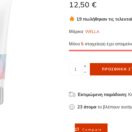
12,50
€
19 πωλήθηκαν τις τελευτα
Βιασύνη! Πάνω από 16 άτο
Μάρκα:
WELLA
Μόνο
5
στοιχείο(α) έχει απομείν
ΠΡΟΣΘΉΚΗ Σ
Εκτιμώμενη παράδοση:
Κ
23
άτομα
το βλέπουν αυτήν
Compare