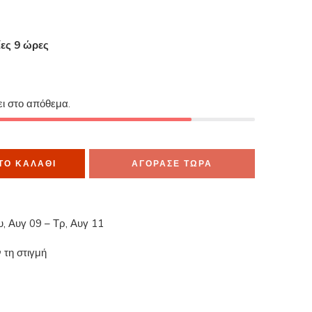
ίες 9 ώρες
μα το έχουν στο καλάθι τους
ει στο απόθεμα.
ΤΟ ΚΑΛΆΘΙ
ΑΓΟΡΑΣΕ ΤΩΡΑ
υ, Αυγ 09 – Τρ, Αυγ 11
 τη στιγμή