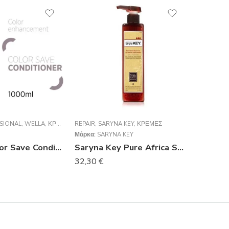
SIONAL
ΕΣ
,
WELLA
,
ΚΡΈΜΕΣ
REPAIR
,
SARYNA KEY
,
ΚΡΈΜΕΣ
CURL
,
SAR
Μάρκα:
SARYNA KEY
Μάρκα:
SA
System Color Save Conditioner 1000ml
Saryna Key Pure Africa Shea Damage Repair Cream Leave-in 300ml
32,30
€
32,33
€