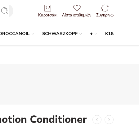
Είσοδος / Εγγραφή
Καροτσάκι
Λίστα επιθυμιών
Συγκρίνω
OROCCANOIL
SCHWARZKOPF
+
K18
otion Conditioner