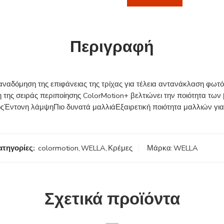
Περιγραφή
ναδόμηση της επιφάνειας της τρίχας για τέλεια αντανάκλαση φωτό
ης σειράς περιποίησης ColorMotion+ βελτιώνει την ποιότητα των β
οςΈντονη λάμψηΠιο δυνατά μαλλιάΕξαιρετική ποιότητα μαλλιών γ
ατηγορίες:
colormotion
,
WELLA
,
Κρέμες
Μάρκα:
WELLA
Σχετικά προϊόντα